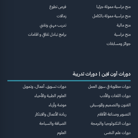
منح دراسية ممولة جزئيا
فرص تطوع
منح دراسية ممولة بالكامل
زمالات
منح مالية
تدريب مهني وتقني
منح دراسية
برامج تبادل ثقافي و اقامات
جوائز ومسابقات
دورات أون لاين | دورات تدريبة
دورات مطلوبة في سوق العمل
دورات تسويق، أعمال، وتمويل
دورات اللغات والأدب
العلوم الطبية والأحياء
الفنون والتصميم والموسيقى
موضة وأزياء
التصوير وصناعة الأفلام
ريادة الأعمال والابتكار
دورات التكنولوجيا والبرمجة
الضيافة والسياحة
دورات علم النفس
العلوم