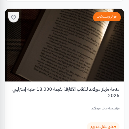
جوائز ومسابقات
منحة مايلز مورلاند للكتّاب الأفارقة بقيمة 18,000 جنيه إسترليني
2026
مؤسسة مايلز مورلاند
تغلق خلال 46 يوم