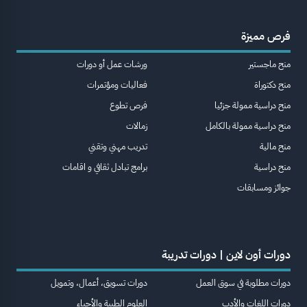
فرص مميزة
منح ماجستير
ورشات عمل أو دورات
منح دكتوراة
فعاليات ومؤتمرات
منح دراسية ممولة جزئيا
فرص تطوع
منح دراسية ممولة بالكامل
زمالات
منح مالية
تدريب مهني وتقني
منح دراسية
برامج تبادل ثقافي و اقامات
جوائز ومسابقات
دورات أون لاين | دورات تدريبة
دورات مطلوبة في سوق العمل
دورات تسويق، أعمال، وتمويل
دورات اللغات والأدب
العلوم الطبية والأحياء