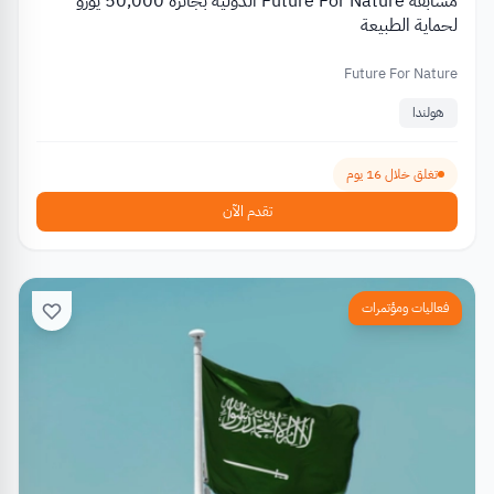
مسابقة Future For Nature الدولية بجائزة 50,000 يورو
لحماية الطبيعة
Future For Nature
هولندا
تغلق خلال 16 يوم
تقدم الآن
فعاليات ومؤتمرات