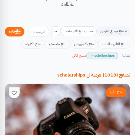
اقرأ المزيد
تصفح جميع الفرص
حسب نوع الفرصة
حسب مكان الفرصة
حسب التخص
فلتره
الترتيب
منح الثانوية العامة
منح بكالوريوس
منح ماجستير
منح دكتوراه
تصفية:
scholarships
×
مسح الكل
تصفح
(
1018
)
فرصة
ل
scholarships
منح مالية