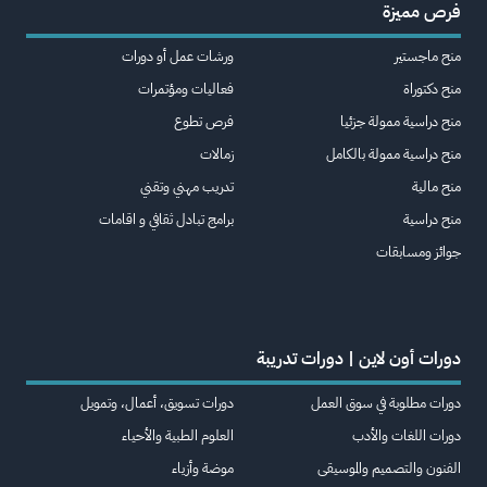
فرص مميزة
منح ماجستير
ورشات عمل أو دورات
منح دكتوراة
فعاليات ومؤتمرات
منح دراسية ممولة جزئيا
فرص تطوع
منح دراسية ممولة بالكامل
زمالات
منح مالية
تدريب مهني وتقني
منح دراسية
برامج تبادل ثقافي و اقامات
جوائز ومسابقات
دورات أون لاين | دورات تدريبة
دورات مطلوبة في سوق العمل
دورات تسويق، أعمال، وتمويل
دورات اللغات والأدب
العلوم الطبية والأحياء
الفنون والتصميم والموسيقى
موضة وأزياء