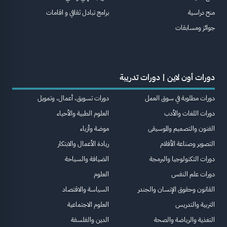
منح دراسية
برامج تبادل ثقافي و اقامات
جوائز ومسابقات
دورات أون لاين | دورات تدريبة
دورات مطلوبة في سوق العمل
دورات تسويق، أعمال، وتمويل
دورات اللغات والأدب
العلوم الطبية والأحياء
الفنون والتصميم والموسيقى
موضة وأزياء
التصوير وصناعة الأفلام
ريادة الأعمال والابتكار
دورات التكنولوجيا والبرمجة
الضيافة والسياحة
دورات علم النفس
العلوم
القانون وحقوق الإنسان والجندر
السياسة والاقتصاد
التربية والتدريس
العلوم الاجتماعية
التغذية والرياضة والصحة
الدين والفلسفة