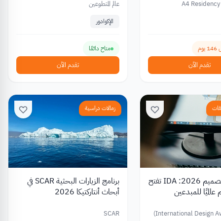
A4 Residency
عالم المتطوعين
الإكوادور
وم
متاح دائمًا
تقدم الآن
تقدم الآن
قات
زمالات دراسية
مسابقات تصميم 2026: IDA تفتح
برنامج الزيارات البحثية SCAR في
عالميًا للمبدعين
أبحاث أنتاركتيكا 2026
SCAR
International Design A