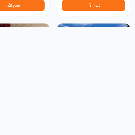
تقدم الآن
تقدم الآن
برامج تبادل ثقافي و اقامات
جوائز ومسابقات
برنامج قادة التجارة الشباب 2026
مسابقة الكتابة الإبداعية 
للمنظمة العالمية للتجارة
آيلاند 2026
Island Literary Journal
World Trade Organization
سويسرا
متاح دائمًا
متاح دائمًا
تقدم الآن
تقدم الآن