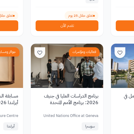
تغلق خلال 25 يوم
تغلق خلال 84 ي
تقدم الآن
فعاليات ومؤتمرات
جوائز ومساب
مل في
برنامج الدراسات العليا في جنيف
مسابقة الش
2026: برنامج الأمم المتحدة
أيرلندا 2026
الصيفي في سويسرا
ture Centre
United Nations Office at Geneva
سويسرا
أيرلندا