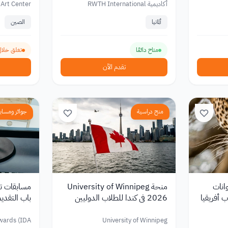
أكاديمية RWTH International
 Art Center
Academy
ألمانيا
الصين
متاح دائمًا
تغلق خلال 146 ي
تقدم الآن
منح دراسية
جوائز ومساب
انات
منحة University of Winnipeg
ب أفريقيا
2026 في كندا للطلاب الدوليين
باب التقديم 
بتمويل يصل إلى 5000 دولار
wards (IDA)
University of Winnipeg