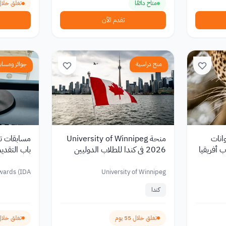
متاح دائمًا
تغلق خلال 146 ي
تقدم الآن
منح دراسية
جوائز ومساب
انات
منحة University of Winnipeg
ب أفريقيا
2026 في كندا للطلاب الدوليين
باب التقديم 
بتمويل يصل إلى 5000 دولار
wards (IDA)
University of Winnipeg
كندا
تغلق خلال 55 يوم
تغلق خلال 69 ي