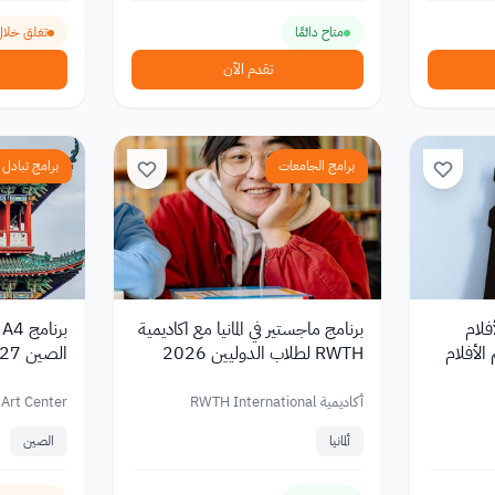
متاح دائمًا
تغلق خلال 24 ي
تقدم الآن
برامج الجامعات
برامج تبادل ث
Anima 2027 لأفلام
برنامج ماجستير في المانيا مع اكاديمية
ب
الأفلام
RWTH لطلاب الدوليين 2026
الصين 2027–2028
أكاديمية RWTH International
 Art Center
Academy
ألمانيا
الصين