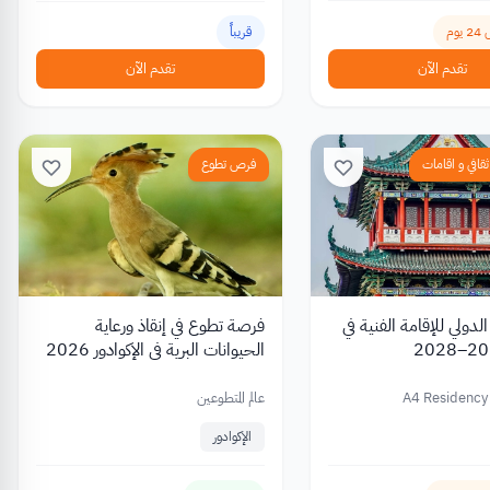
وم
قريباً
تقدم الآن
تقدم الآن
قافي و اقامات
فرص تطوع
رنامج A4 الدولي للإقامة الفنية في
فرصة تطوع في إنقاذ ورعاية
الحيوانات البرية في الإكوادور 2026
A4 Residency
عالم المتطوعين
الإكوادور