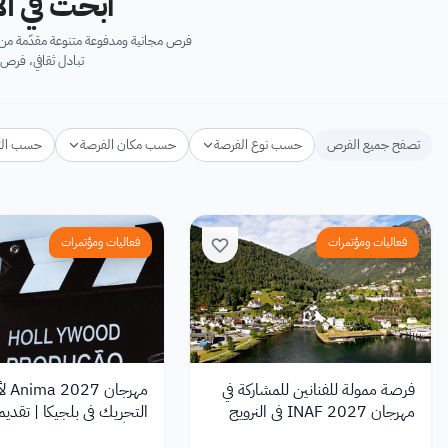
ابحث في آل
فرص مجانية ومدفوعة متنوعة مقدّمة من ك
تبادل ثقافي، فرص 
تصفح جميع الفرص
حسب نوع الفرصة
حسب مكان الفرصة
حسب ال
فعاليات ومؤتمرات
فعاليات ومؤتمرات
فرصة ممولة للفنانين للمشاركة في
مهرجان 
مهرجان INAF 2027 في النرويج
التحريك في بلجيكا | تقديم 
مجانًا