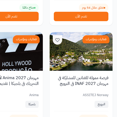
تغلق خلال 54 يوم
متاح دائمًا
تقدم الآن
تقدم الآن
فعاليات ومؤتمرات
فعاليات ومؤتمرات
فرصة ممولة للفنانين للمشاركة في
مهرجان 
مهرجان INAF 2027 في النرويج
التحريك في بلجيكا | تقديم 
مجانًا
Anima
ASSITEJ Norway
النرويج
بلجيكا