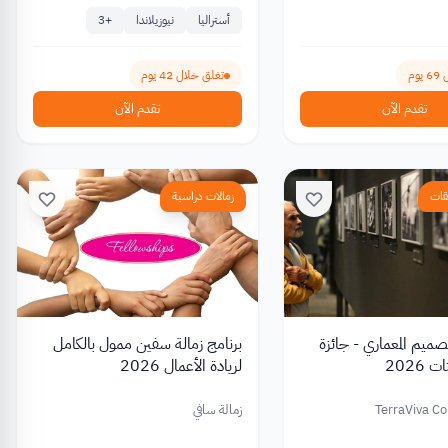
أستراليا
نيوزيلاندا
+
3
وم
تغلق خلال 42 يوم
تقدم الآن
تقدم الآن
قات
زمالات دراسية
ميم المعماري - جائزة
برنامج زمالة سفين ممول بالكامل
2026
لريادة الأعمال 2026
TerraViva C
زمالة سافي