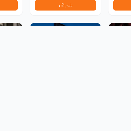
تقدم الآن
منح دراسية
جوائز ومساب
في مجلة
منحة كاملة لدراسة البكالوريوس
مسابقة التص
والماجستير والدكتوراه في ألمانيا 2026
وورلد هابيتات 
ompetitions
Fondation Heinrich Böll
ألمانيا
تغلق خلال 25 يوم
تغلق خلال 84 ي
تقدم الآن