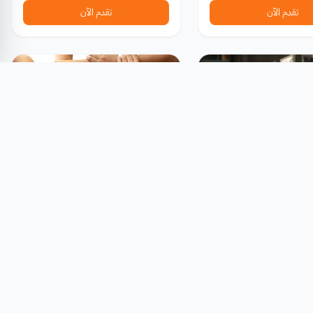
تقدم الآن
تقدم الآن
قات
زمالات دراسية
ميم المعماري - جائزة
برنامج زمالة سفين ممول بالكامل
2026
لريادة الأعمال 2026
TerraViva C
زمالة سافي
وم
متاح دائمًا
تقدم الآن
تقدم الآن