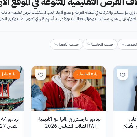
اف الفرص التعليمية المتنوعة في الموقع ال
برى المؤسسات والشركات في المنطقة العربية وجميع أنحاء العالم. استكشف فرص تعليمية مجان
تطوع، ورش عمل، مسابقات وجوائز، فعاليات ومؤتمرات، تُسهِم كلها في تطوير الذات وتعزيز الخبرا
تخصص
حسب الجنسية
حسب التمويل
برامج الجامعات
برامج تبادل ث
Anima 2027 لأفلام
برنامج ماجستير في المانيا مع اكاديمية
ب
الأفلام
RWTH لطلاب الدوليين 2026
الصين 2027–2028