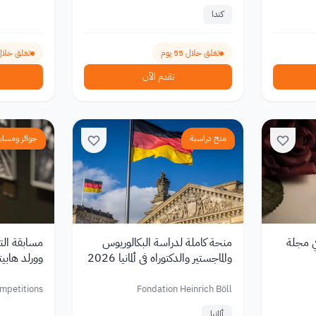
كندا
تغلق خلال 55 يوم
تغلق خلال 69 ي
تقدم الآن
منح دراسية
جوائز ومساب
في مجلة
منحة كاملة لدراسة البكالوريوس
مسابقة التص
والماجستير والدكتوراه في ألمانيا 2026
وورلد هابيتات 
ompetitions
Fondation Heinrich Böll
ألمانيا