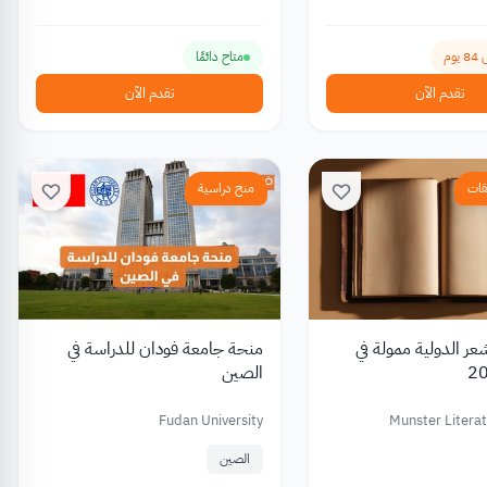
وم
متاح دائمًا
تقدم الآن
تقدم الآن
قات
منح دراسية
عر الدولية ممولة في
منحة جامعة فودان للدراسة في
الصين
Fudan University
Munster Litera
الصين