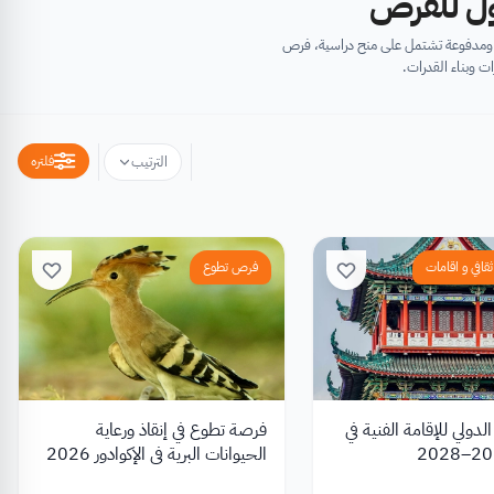
أول للفرص
ية ومدفوعة تشتمل على منح دراسية، فرص
ت وبناء القدرات.
فلتره
الترتيب
قافي و اقامات
فرص تطوع
رنامج A4 الدولي للإقامة الفنية في
فرصة تطوع في إنقاذ ورعاية
الحيوانات البرية في الإكوادور 2026