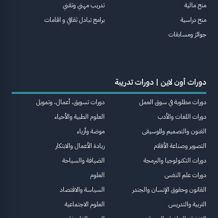
منح مالية
تدريب مهني وتقني
منح دراسية
برامج تبادل ثقافي و اقامات
جوائز ومسابقات
دورات أون لاين | دورات تدريبة
دورات مطلوبة في سوق العمل
دورات تسويق، أعمال، وتمويل
دورات اللغات والأدب
العلوم الطبية والأحياء
الفنون والتصميم والموسيقى
موضة وأزياء
التصوير وصناعة الأفلام
ريادة الأعمال والابتكار
دورات التكنولوجيا والبرمجة
الضيافة والسياحة
دورات علم النفس
العلوم
القانون وحقوق الإنسان والجندر
السياسة والاقتصاد
التربية والتدريس
العلوم الاجتماعية