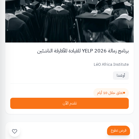
برنامج زمالة YELP 2026 للقيادة للأفارقة الناشئين
LéO Africa Institute
أوغندا
تغلق خلال 10 أيام
تقدم الآن
فرص تطوع