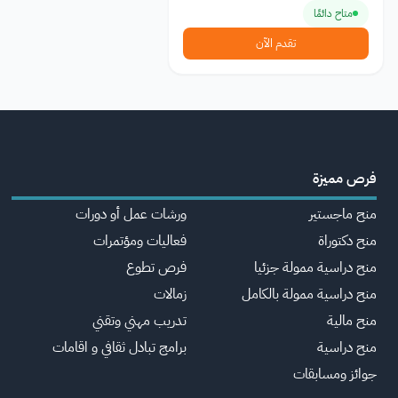
متاح دائمًا
تقدم الآن
فرص مميزة
منح ماجستير
ورشات عمل أو دورات
منح دكتوراة
فعاليات ومؤتمرات
منح دراسية ممولة جزئيا
فرص تطوع
منح دراسية ممولة بالكامل
زمالات
منح مالية
تدريب مهني وتقني
منح دراسية
برامج تبادل ثقافي و اقامات
جوائز ومسابقات