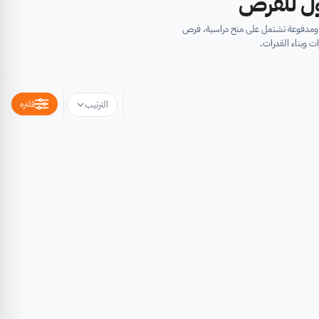
أول للفرص
ية ومدفوعة تشتمل على منح دراسية، فرص
ت وبناء القدرات.
فلتره
الترتيب