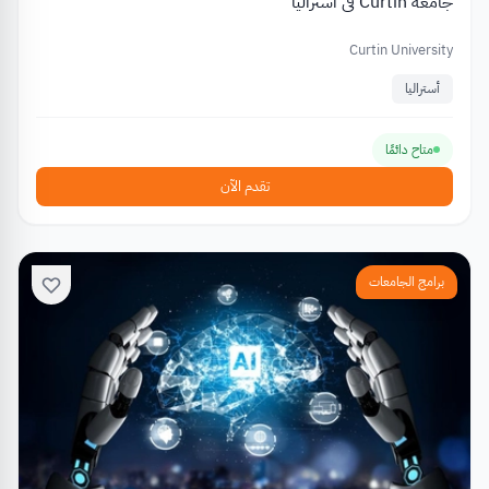
جامعة Curtin في أستراليا
Curtin University
أستراليا
متاح دائمًا
تقدم الآن
برامج الجامعات