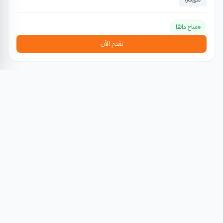
متاح دائمًا
تقدم الآن
منح دراسية
منحة جامعة الإسلام الإندونيسية (UII) – برامج البكالوريوس