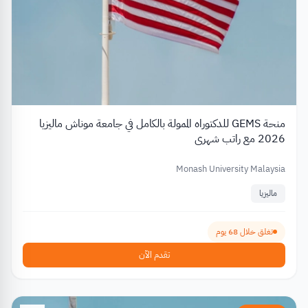
منحة GEMS للدكتوراه الممولة بالكامل في جامعة موناش ماليزيا
2026 مع راتب شهري
Monash University Malaysia
ماليزيا
تغلق خلال 68 يوم
تقدم الآن