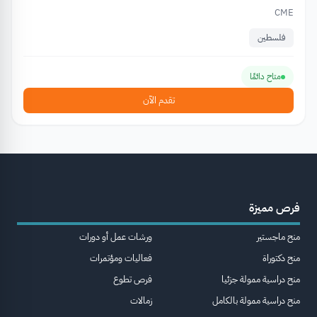
CME
فلسطين
متاح دائمًا
تقدم الآن
فرص مميزة
منح ماجستير
ورشات عمل أو دورات
منح دكتوراة
فعاليات ومؤتمرات
منح دراسية ممولة جزئيا
فرص تطوع
منح دراسية ممولة بالكامل
زمالات