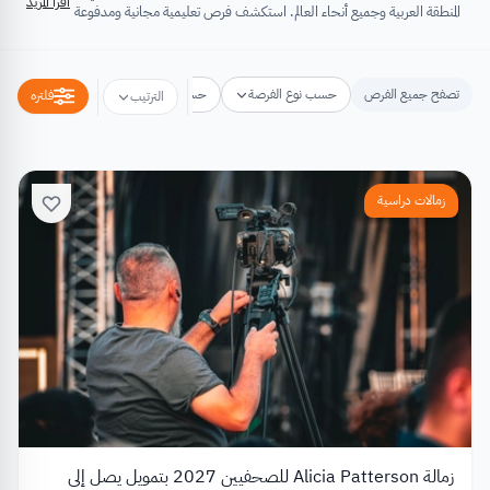
اقرأ المزيد
المنطقة العربية وجميع أنحاء العالم. استكشف فرص تعليمية مجانية ومدفوعة
تشتمل على منح دراسية، فرص تبادل ثقافي، فرص تطوع، ورش عمل،
مسابقات وجوائز، فعاليات ومؤتمرات، تُسهِم كلها في تطوير الذات وتعزيز
الخبرات وبناء القدرات.
تصفح جميع الفرص
حسب نوع الفرصة
حسب مكان الفرصة
حسب التخص
فلتره
الترتيب
زمالات دراسية
زمالة Alicia Patterson للصحفيين 2027 بتمويل يصل إلى