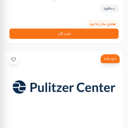
سنغافورة
تغلق خلال 54 يوم
تقدم الآن
منح مالية