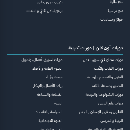
منح مالية
تدريب مهني وتقني
منح دراسية
برامج تبادل ثقافي و اقامات
جوائز ومسابقات
دورات أون لاين | دورات تدريبة
دورات مطلوبة في سوق العمل
دورات تسويق، أعمال، وتمويل
دورات اللغات والأدب
العلوم الطبية والأحياء
الفنون والتصميم والموسيقى
موضة وأزياء
التصوير وصناعة الأفلام
ريادة الأعمال والابتكار
دورات التكنولوجيا والبرمجة
الضيافة والسياحة
دورات علم النفس
العلوم
القانون وحقوق الإنسان والجندر
السياسة والاقتصاد
التربية والتدريس
العلوم الاجتماعية
التغذية والرياضة والصحة
الدين والفلسفة