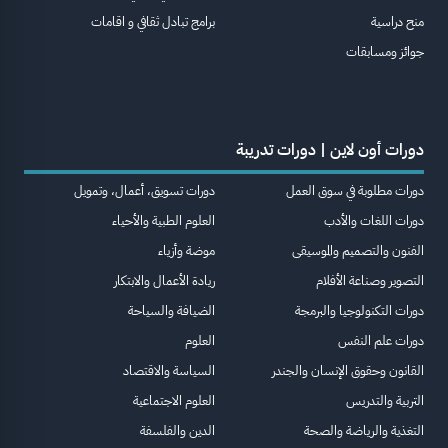
منح دراسية
برامج تبادل ثقافي و اقامات
جوائز ومسابقات
دورات أون لاين | دورات تدريبة
دورات مطلوبة في سوق العمل
دورات تسويق، أعمال، وتمويل
دورات اللغات والأدب
العلوم الطبية والأحياء
الفنون والتصميم والموسيقى
موضة وأزياء
التصوير وصناعة الأفلام
ريادة الأعمال والابتكار
دورات التكنولوجيا والبرمجة
الضيافة والسياحة
دورات علم النفس
العلوم
القانون وحقوق الإنسان والجندر
السياسة والاقتصاد
التربية والتدريس
العلوم الاجتماعية
التغذية والرياضة والصحة
الدين والفلسفة