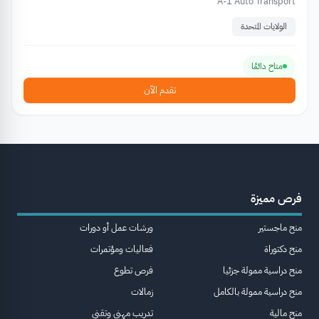
A-1 Auto Transport
الولايات المتحدة
متاح دائمًا
تقدم الآن
فرص مميزة
منح ماجستير
ورشات عمل أو دورات
منح دكتوراة
فعاليات ومؤتمرات
منح دراسية ممولة جزئيا
فرص تطوع
منح دراسية ممولة بالكامل
زمالات
منح مالية
تدريب مهني وتقني