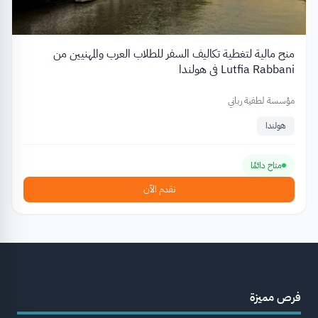
منح مالية لتغطية تكاليف السفر للطلاب العرب والمهنيين من
Lutfia Rabbani في هولندا
مؤسسة لطفية رباني
هولندا
متاح دائمًا
تقدم الآن
فرص مميزة