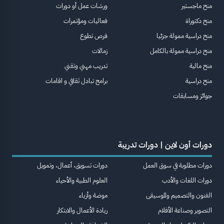
منح ماجستير
ورشات عمل أو دورات
منح دكتوراة
فعاليات ومؤتمرات
منح دراسية ممولة جزئيا
فرص تطوع
منح دراسية ممولة بالكامل
زمالات
منح مالية
تدريب مهني وتقني
منح دراسية
برامج تبادل ثقافي و اقامات
جوائز ومسابقات
دورات أون لاين | دورات تدريبة
دورات مطلوبة في سوق العمل
دورات تسويق، أعمال، وتمويل
دورات اللغات والأدب
العلوم الطبية والأحياء
الفنون والتصميم والموسيقى
موضة وأزياء
التصوير وصناعة الأفلام
ريادة الأعمال والابتكار