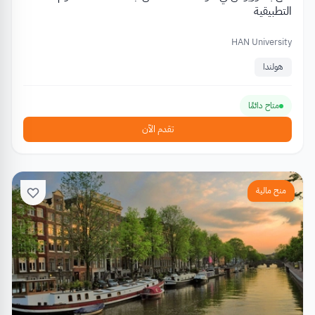
التطبيقية
HAN University
هولندا
متاح دائمًا
تقدم الآن
منح مالية