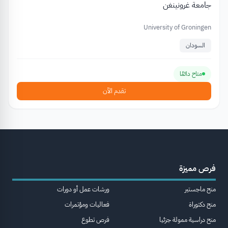
جامعة غرونينغن
University of Groningen
السودان
متاح دائمًا
تقدم الآن
فرص مميزة
منح ماجستير
ورشات عمل أو دورات
منح دكتوراة
فعاليات ومؤتمرات
منح دراسية ممولة جزئيا
فرص تطوع