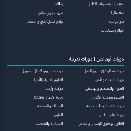
منح دراسية ممولة بالكامل
زمالات
منح مالية
تدريب مهني وتقني
منح دراسية
برامج تبادل ثقافي و اقامات
جوائز ومسابقات
دورات أون لاين | دورات تدريبة
دورات مطلوبة في سوق العمل
دورات تسويق، أعمال، وتمويل
دورات اللغات والأدب
العلوم الطبية والأحياء
الفنون والتصميم والموسيقى
موضة وأزياء
التصوير وصناعة الأفلام
ريادة الأعمال والابتكار
دورات التكنولوجيا والبرمجة
الضيافة والسياحة
دورات علم النفس
العلوم
القانون وحقوق الإنسان والجندر
السياسة والاقتصاد