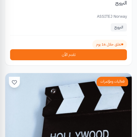
النرويج
ASSITEJ Norway
النرويج
تغلق خلال 16 يوم
تقدم الآن
فعاليات ومؤتمرات