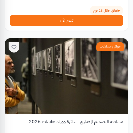
تغلق خلال 23 يوم
تقدم الآن
جوائز ومسابقات
مسابقة التصميم المعماري - جائزة وورلد هابيتات 2026