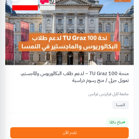
منحة TU Graz 100 – لدعم طلاب البكالوريوس والماجستير،
تمويل جزئي / منح رسوم دراسية
جامعة كارل فرانزنس غراتس
النمسا
متاح دائمًا
تقدم الآن