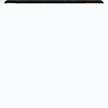
منح دراسية
الدراسة في ألمانيا 2026: فرصة مميزة للطلاب الخليجيين تخرج
وانضم إلى أقوى سوق عمل في أوروبا
educations.com
ألمانيا
متاح دائمًا