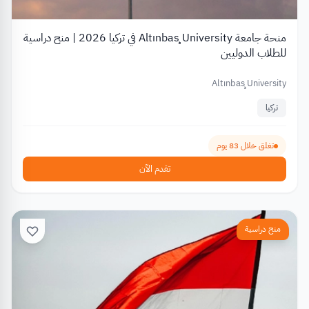
منحة جامعة Altınbaş University في تركيا 2026 | منح دراسية
للطلاب الدوليين
Altınbaş University
تركيا
تغلق خلال 83 يوم
تقدم الآن
منح دراسية