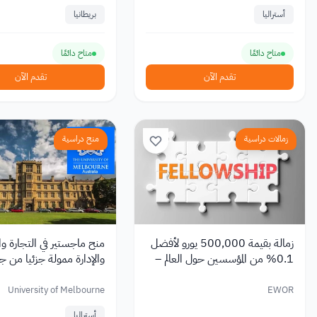
أستراليا
بريطانيا
متاح دائمًا
متاح دائمًا
تقدم الآن
تقدم الآن
زمالات دراسية
منح دراسية
زمالة بقيمة 500,000 يورو لأفضل
منح ماجستير في التجارة وا
0.1% من المؤسسين حول العالم –
والإدارة ممولة جزئيا من ج
مقدمة من مؤسسي شركات أحادية
ملبورن في أستراليا
القرن في EWOR
University of Melbourne
EWOR
أستراليا