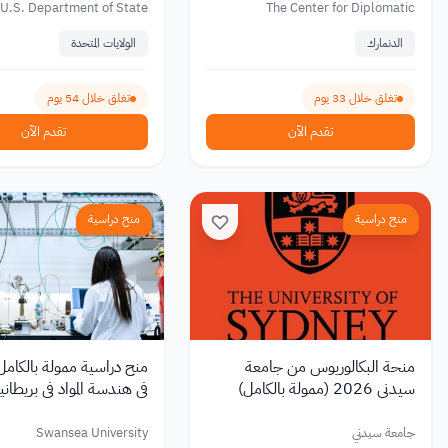
U.S. Department of State
The Center for Diplomatic
Advancement
الدنمارك
الولايات المتحدة
تغلق خلال 33 يوم
تغلق خلال 54 يوم
تقدم الآن
تقدم الآن
منح دراسية
منح دراسية
منحة البكالوريوس من جامعة
منح دراسية ممولة بالكامل 
سيدني 2026 (ممولة بالكامل)
في هندسة المواد في بريطان
من جامعة سوانسي
جامعة سيدني
Swansea University