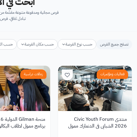
ابحث في آل
فرص مجانية ومدفوعة متنوعة مقدّمة من ك
تبادل ثقافي، فرص 
تصفح جميع الفرص
حسب نوع الفرصة
حسب مكان الفرصة
حسب ال
فعاليات ومؤتمرات
زمالات دراسية
منتدى Civic Youth Forum
2026 الشبابي في الدنمارك ممول
برنامج ممول لطلاب البكال
بالكامل للشباب
أمريكا