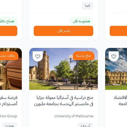
كندا
مفتوحة الآن
متاح دائمًا
تقدم الآن
منح دراسية
زمالات دراسي
لاقتصاد
منح دراسية في أستراليا ممولة جزئيا
فرصة سفر م
امعة
في ماجستير الهندسة بجامعة ملبورن
أمستردام ض
المجموعة ال
tion Group
University of Melbourne
أستراليا
هولندا