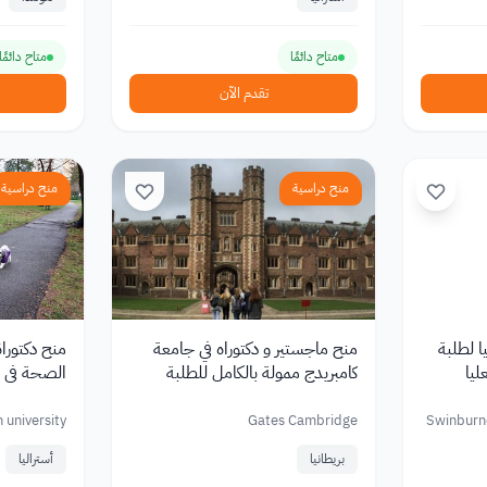
متاح دائمًا
متاح دائمًا
تقدم الآن
منح دراسية
منح دراسية
ا لطلبة
منح ماجستير و دكتوراه في جامعة
منح دكتورا
ليا
كامبريدج ممولة بالكامل للطلبة
الدوليين في بريطانيا 2026
أستراليا
 university
Gates Cambridge
Swinburne
بريطانيا
أستراليا