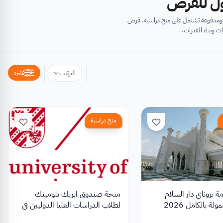
أول للفرص
ية ومدفوعة تشتمل على منح دراسية، فرص
ت وبناء القدرات.
فلتره
الترتيب
منح دراسية
 بروناي دار السلام
منحة صندوق ايريك بلومينك
لطلاب الدراسات العليا الدوليين في
جامعة غرونينغن