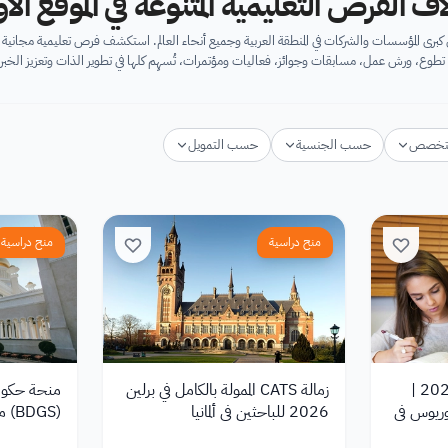
اف الفرص التعليمية المتنوعة في الموقع ال
برى المؤسسات والشركات في المنطقة العربية وجميع أنحاء العالم. استكشف فرص تعليمية مجان
تطوع، ورش عمل، مسابقات وجوائز، فعاليات ومؤتمرات، تُسهِم كلها في تطوير الذات وتعزيز الخبرا
تخصص
حسب الجنسية
حسب التمويل
منح دراسية
منح دراسية
منحة Gilman الدولية 2026 |
زمالة CATS الممولة بالكامل في برلين
منحة حكومة
وريوس في
2026 للباحثين في ألمانيا
(BDGS) ممولة بالكامل 2026