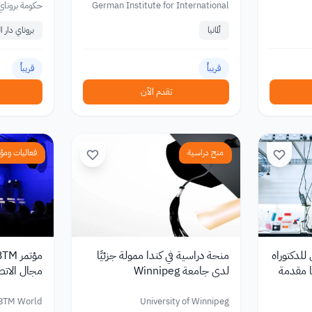
German Institute for International
حكومة بروناي 
and Security Affairs (SWP)
ألمانيا
بروناي دار ا
قريباً
قريباً
تقدم الآن
منح دراسية
فعاليات ومؤ
للدكتوراه
منحة دراسية في كندا ممولة جزئيًا
يا مقدمة
لدى جامعة Winnipeg
مجال الاتص
BTM World
University of Winnipeg