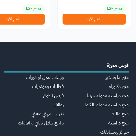
متاح دائمًا
متاح دائمًا
تقدم الآن
تقدم الآن
فرص مميزة
منح ماجستير
ورشات عمل أو دورات
منح دكتوراة
فعاليات ومؤتمرات
منح دراسية ممولة جزئيا
فرص تطوع
منح دراسية ممولة بالكامل
زمالات
منح مالية
تدريب مهني وتقني
منح دراسية
برامج تبادل ثقافي و اقامات
جوائز ومسابقات