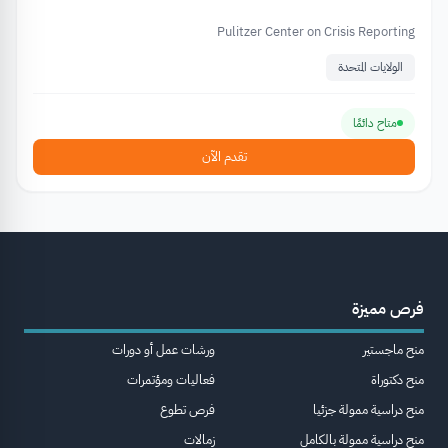
Pulitzer Center on Crisis Reporting
الولايات المتحدة
متاح دائمًا
تقدم الآن
فرص مميزة
منح ماجستير
ورشات عمل أو دورات
منح دكتوراة
فعاليات ومؤتمرات
منح دراسية ممولة جزئيا
فرص تطوع
منح دراسية ممولة بالكامل
زمالات