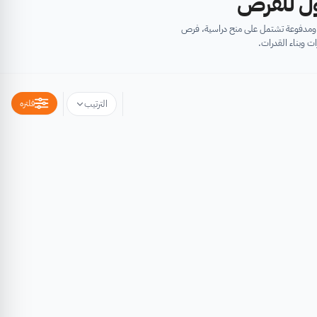
أول للفرص
ية ومدفوعة تشتمل على منح دراسية، فرص
ت وبناء القدرات.
فلتره
الترتيب