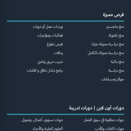
فرص مميزة
منح ماجستير
ورشات عمل أو دورات
منح دكتوراة
فعاليات ومؤتمرات
منح دراسية ممولة جزئيا
فرص تطوع
منح دراسية ممولة بالكامل
زمالات
منح مالية
تدريب مهني وتقني
منح دراسية
برامج تبادل ثقافي و اقامات
جوائز ومسابقات
دورات أون لاين | دورات تدريبة
دورات مطلوبة في سوق العمل
دورات تسويق، أعمال، وتمويل
دورات اللغات والأدب
العلوم الطبية والأحياء