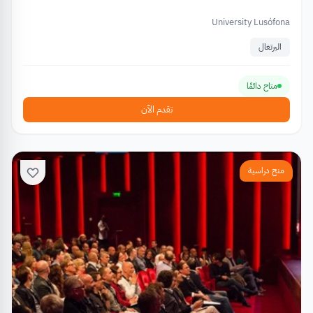
University Lusófona
البرتغال
متاح دائمًا
تقدم الآن
منح دراسية