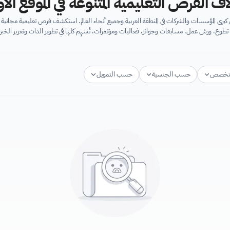
اف الفرص التعليمية المتنوعة في الموقع ال
برى المؤسسات والشركات في المنطقة العربية وجميع أنحاء العالم. استكشف فرص تعليمية مجان
تطوع، ورش عمل، مسابقات وجوائز، فعاليات ومؤتمرات، تُسهِم كلها في تطوير الذات وتعزيز الخبرا
تخصص
حسب الجنسية
حسب التمويل