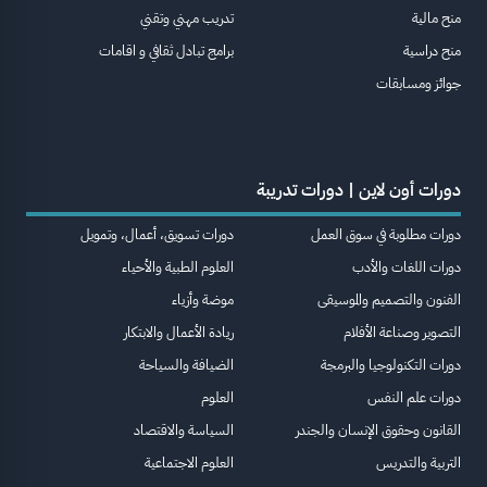
منح مالية
تدريب مهني وتقني
منح دراسية
برامج تبادل ثقافي و اقامات
جوائز ومسابقات
دورات أون لاين | دورات تدريبة
دورات مطلوبة في سوق العمل
دورات تسويق، أعمال، وتمويل
دورات اللغات والأدب
العلوم الطبية والأحياء
الفنون والتصميم والموسيقى
موضة وأزياء
التصوير وصناعة الأفلام
ريادة الأعمال والابتكار
دورات التكنولوجيا والبرمجة
الضيافة والسياحة
دورات علم النفس
العلوم
القانون وحقوق الإنسان والجندر
السياسة والاقتصاد
التربية والتدريس
العلوم الاجتماعية