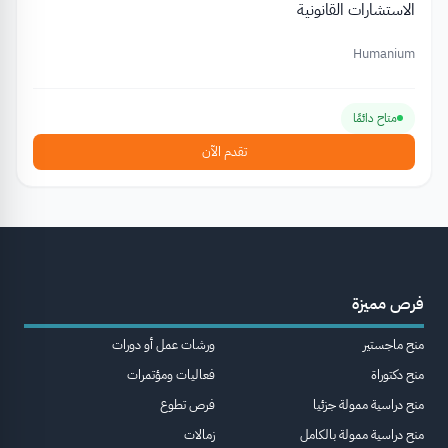
الاستشارات القانونية
Humanium
متاح دائمًا
تقدم الآن
فرص مميزة
منح ماجستير
ورشات عمل أو دورات
منح دكتوراة
فعاليات ومؤتمرات
منح دراسية ممولة جزئيا
فرص تطوع
منح دراسية ممولة بالكامل
زمالات