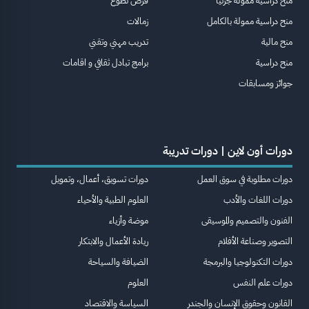
منح دراسية ممولة جزئيا
فرص تطوع
منح دراسية ممولة بالكامل
زمالات
منح مالية
تدريب مهني وتقني
منح دراسية
برامج تبادل ثقافي و اقامات
جوائز ومسابقات
دورات أون لاين | دورات تدريبة
دورات مطلوبة في سوق العمل
دورات تسويق، أعمال، وتمويل
دورات اللغات والأدب
العلوم الطبية والأحياء
الفنون والتصميم والموسيقى
موضة وأزياء
التصوير وصناعة الأفلام
ريادة الأعمال والابتكار
دورات التكنولوجيا والبرمجة
الضيافة والسياحة
دورات علم النفس
العلوم
القانون وحقوق الإنسان والجندر
السياسة والاقتصاد