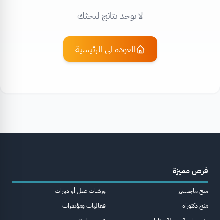
لا يوجد نتائج لبحثك
العودة الى الرئيسية
فرص مميزة
منح ماجستير
ورشات عمل أو دورات
منح دكتوراة
فعاليات ومؤتمرات