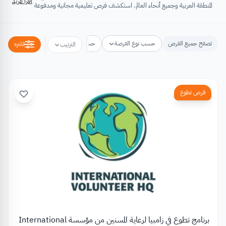
اقرأ المزيد
المنطقة العربية وجميع أنحاء العالم. استكشف فرص تعليمية مجانية ومدفوعة
تشتمل على منح دراسية، فرص تبادل ثقافي، فرص تطوع، ورش عمل،
مسابقات وجوائز، فعاليات ومؤتمرات، تُسهِم كلها في تطوير الذات وتعزيز
الخبرات وبناء القدرات.
تصفح جميع الفرص
حسب نوع الفرصة
حسب مكان الفرصة
حسب التخص
فلتره
الترتيب
فرص تطوع
برنامج تطوع في زامبيا لرعاية المسنين من مؤسسة International