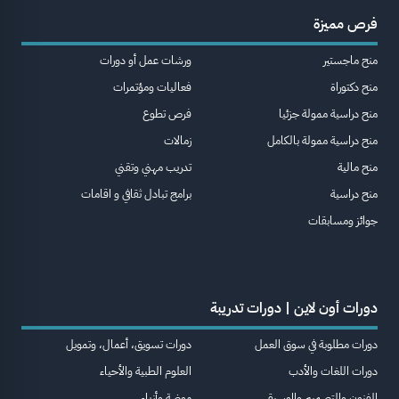
فرص مميزة
منح ماجستير
ورشات عمل أو دورات
منح دكتوراة
فعاليات ومؤتمرات
منح دراسية ممولة جزئيا
فرص تطوع
منح دراسية ممولة بالكامل
زمالات
منح مالية
تدريب مهني وتقني
منح دراسية
برامج تبادل ثقافي و اقامات
جوائز ومسابقات
دورات أون لاين | دورات تدريبة
دورات مطلوبة في سوق العمل
دورات تسويق، أعمال، وتمويل
دورات اللغات والأدب
العلوم الطبية والأحياء
الفنون والتصميم والموسيقى
موضة وأزياء