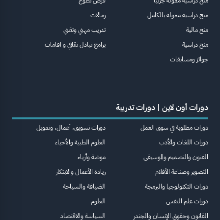
منح دراسية ممولة جزئيا
فرص تطوع
منح دراسية ممولة بالكامل
زمالات
منح مالية
تدريب مهني وتقني
منح دراسية
برامج تبادل ثقافي و اقامات
جوائز ومسابقات
دورات أون لاين | دورات تدريبة
دورات مطلوبة في سوق العمل
دورات تسويق، أعمال، وتمويل
دورات اللغات والأدب
العلوم الطبية والأحياء
الفنون والتصميم والموسيقى
موضة وأزياء
التصوير وصناعة الأفلام
ريادة الأعمال والابتكار
دورات التكنولوجيا والبرمجة
الضيافة والسياحة
دورات علم النفس
العلوم
القانون وحقوق الإنسان والجندر
السياسة والاقتصاد