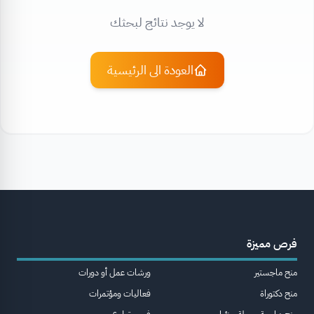
لا يوجد نتائج لبحثك
العودة الى الرئيسية
فرص مميزة
منح ماجستير
ورشات عمل أو دورات
منح دكتوراة
فعاليات ومؤتمرات