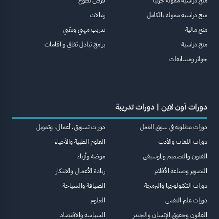
منح دراسية ممولة جزئيا
فرص تطوع
منح دراسية ممولة بالكامل
زمالات
منح مالية
تدريب مهني وتقني
منح دراسية
برامج تبادل ثقافي و اقامات
جوائز ومسابقات
دورات أون لاين | دورات تدريبة
دورات مطلوبة في سوق العمل
دورات تسويق، أعمال، وتمويل
دورات اللغات والأدب
العلوم الطبية والأحياء
الفنون والتصميم والموسيقى
موضة وأزياء
التصوير وصناعة الأفلام
ريادة الأعمال والابتكار
دورات التكنولوجيا والبرمجة
الضيافة والسياحة
دورات علم النفس
العلوم
القانون وحقوق الإنسان والجندر
السياسة والاقتصاد