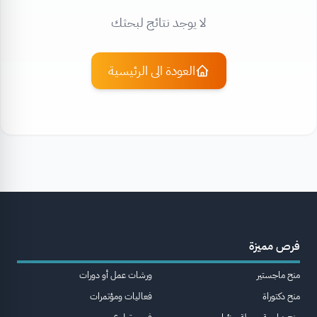
لا يوجد نتائج لبحثك
العودة الى الرئيسية
فرص مميزة
منح ماجستير
ورشات عمل أو دورات
منح دكتوراة
فعاليات ومؤتمرات