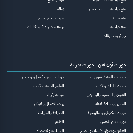
منح دراسية ممولة جزئيا
فرص تطوع
منح دراسية ممولة بالكامل
زمالات
منح مالية
تدريب مهني وتقني
منح دراسية
برامج تبادل ثقافي و اقامات
جوائز ومسابقات
دورات أون لاين | دورات تدريبة
دورات مطلوبة في سوق العمل
دورات تسويق، أعمال، وتمويل
دورات اللغات والأدب
العلوم الطبية والأحياء
الفنون والتصميم والموسيقى
موضة وأزياء
التصوير وصناعة الأفلام
ريادة الأعمال والابتكار
دورات التكنولوجيا والبرمجة
الضيافة والسياحة
دورات علم النفس
العلوم
القانون وحقوق الإنسان والجندر
السياسة والاقتصاد