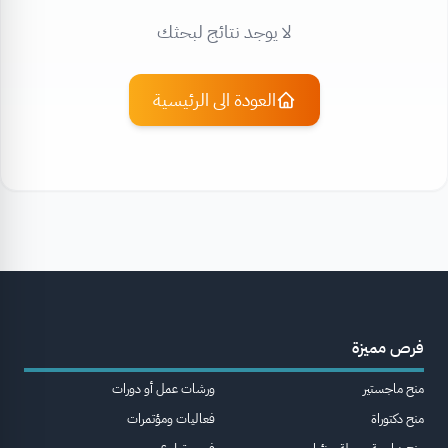
لا يوجد نتائج لبحثك
العودة الى الرئيسية
فرص مميزة
منح ماجستير
ورشات عمل أو دورات
منح دكتوراة
فعاليات ومؤتمرات