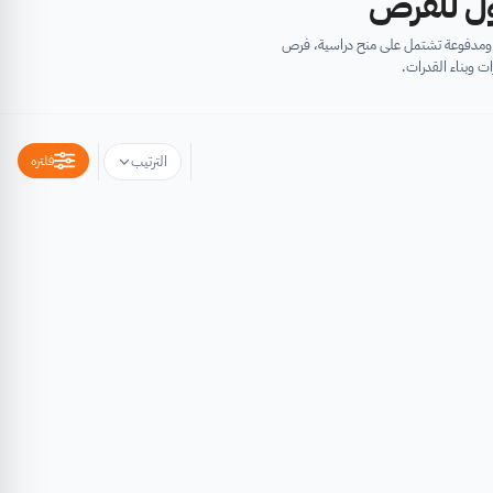
أول للفرص
ية ومدفوعة تشتمل على منح دراسية، فرص
ت وبناء القدرات.
فلتره
الترتيب