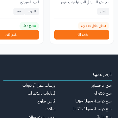
من ال European Union
ماجستير العربية في الديمقراطية وحقوق
المعهد السويدي
الإنسان
لبنان
السويد
مصر
تغلق خلال 115 يوم
متاح دائمًا
تقدم الآن
تقدم الآن
فرص مميزة
منح ماجستير
ورشات عمل أو دورات
منح دكتوراة
فعاليات ومؤتمرات
منح دراسية ممولة جزئيا
فرص تطوع
منح دراسية ممولة بالكامل
زمالات
منح مالية
تدريب مهني وتقني