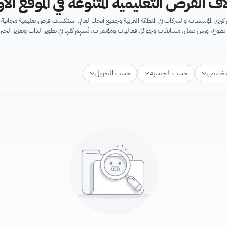
اف الفرص التعليمية المتنوعة في الموقع ال
برى المؤسسات والشركات في المنطقة العربية وجميع أنحاء العالم. استكشف فرص تعليمية مجان
تطوع، ورش عمل، مسابقات وجوائز، فعاليات ومؤتمرات، تُسهِم كلها في تطوير الذات وتعزيز الخبرا
تخصص
حسب الجنسية
حسب التمويل