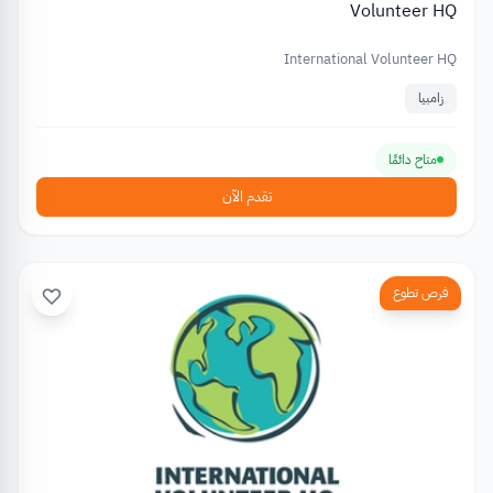
Volunteer HQ
International Volunteer HQ
زامبيا
متاح دائمًا
تقدم الآن
فرص تطوع