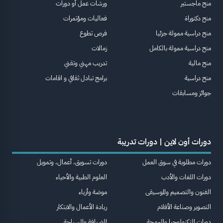
منح ماجستير
ورشات عمل أو دورات
منح دكتوراة
فعاليات ومؤتمرات
منح دراسية ممولة جزئيا
فرص تطوع
منح دراسية ممولة بالكامل
زمالات
منح مالية
تدريب مهني وتقني
منح دراسية
برامج تبادل ثقافي و اقامات
جوائز ومسابقات
دورات أون لاين | دورات تدريبة
دورات مطلوبة في سوق العمل
دورات تسويق، أعمال، وتمويل
دورات اللغات والأدب
العلوم الطبية والأحياء
الفنون والتصميم والموسيقى
موضة وأزياء
التصوير وصناعة الأفلام
ريادة الأعمال والابتكار
دورات التكنولوجيا والبرمجة
الضيافة والسياحة