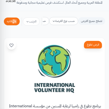
اقرأ المزيد
المنطقة العربية وجميع أنحاء العالم. استكشف فرص تعليمية مجانية ومدفوعة
تشتمل على منح دراسية، فرص تبادل ثقافي، فرص تطوع، ورش عمل،
مسابقات وجوائز، فعاليات ومؤتمرات، تُسهِم كلها في تطوير الذات وتعزيز
الخبرات وبناء القدرات.
تصفح جميع الفرص
حسب نوع الفرصة
حسب مكان الفرصة
حسب التخص
فلتره
الترتيب
فرص تطوع
برنامج تطوع في زامبيا لرعاية المسنين من مؤسسة International