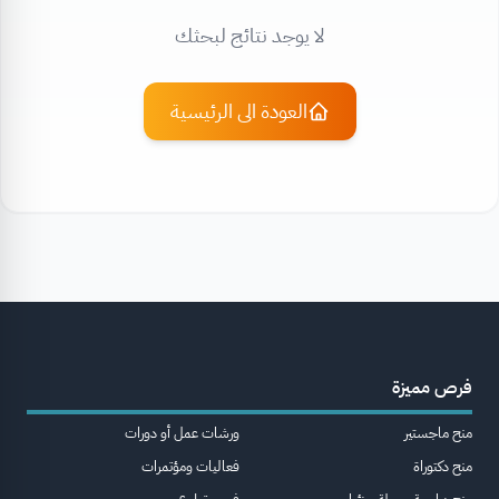
لا يوجد نتائج لبحثك
العودة الى الرئيسية
فرص مميزة
منح ماجستير
ورشات عمل أو دورات
منح دكتوراة
فعاليات ومؤتمرات