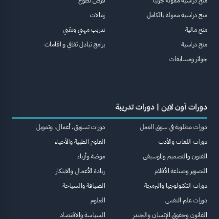
منح دراسية ممولة جزئيا
فرص تطوع
منح دراسية ممولة بالكامل
زمالات
منح مالية
تدريب مهني وتقني
منح دراسية
برامج تبادل ثقافي و اقامات
جوائز ومسابقات
دورات أون لاين | دورات تدريبة
دورات مطلوبة في سوق العمل
دورات تسويق، أعمال، وتمويل
دورات اللغات والأدب
العلوم الطبية والأحياء
الفنون والتصميم والموسيقى
موضة وأزياء
التصوير وصناعة الأفلام
ريادة الأعمال والابتكار
دورات التكنولوجيا والبرمجة
الضيافة والسياحة
دورات علم النفس
العلوم
القانون وحقوق الإنسان والجندر
السياسة والاقتصاد