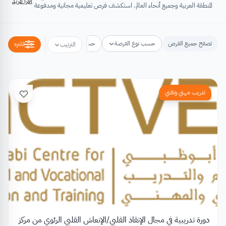
اقرأ المزيد
المنطقة العربية وجميع أنحاء العالم. استكشف فرص تعليمية مجانية ومدفوعة
تشتمل على منح دراسية، فرص تبادل ثقافي، فرص تطوع، ورش عمل،
مسابقات وجوائز، فعاليات ومؤتمرات، تُسهِم كلها في تطوير الذات وتعزيز
الخبرات وبناء القدرات.
تصفح جميع الفرص
حسب نوع الفرصة
حسب مكان الفرصة
حسب التخص
فلتره
الترتيب
تدريب مهني وتقني
دورة تدريبية في مجال الإنقاذ القلبي/الإنعاش القلبي الرئوي من مركز