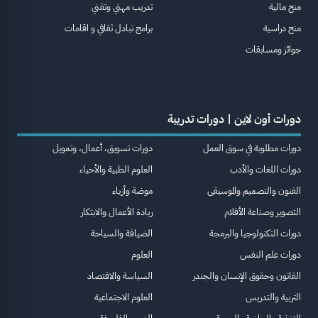
منح مالية
تدريب مهني وتقني
منح دراسية
برامج تبادل ثقافي و اقامات
جوائز ومسابقات
دورات أون لاين | دورات تدريبة
دورات مطلوبة في سوق العمل
دورات تسويق، أعمال، وتمويل
دورات اللغات والأدب
العلوم الطبية والأحياء
الفنون والتصميم والموسيقى
موضة وأزياء
التصوير وصناعة الأفلام
ريادة الأعمال والابتكار
دورات التكنولوجيا والبرمجة
الضيافة والسياحة
دورات علم النفس
العلوم
القانون وحقوق الإنسان والجندر
السياسة والاقتصاد
التربية والتدريس
العلوم الاجتماعية