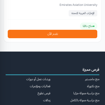
Emirates Aviation University
الإمارات العربية المتحدة
متاح دائمًا
تقدم الآن
فرص مميزة
منح ماجستير
ورشات عمل أو دورات
منح دكتوراة
فعاليات ومؤتمرات
منح دراسية ممولة جزئيا
فرص تطوع
منح دراسية ممولة بالكامل
زمالات