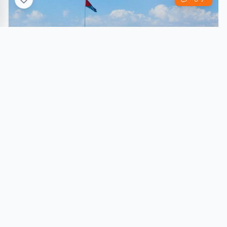
فرصة تطوع مع UNV في الاردن في مجال التعليم براتب شهري
يصل 916 دينار
United Nations Volunteers (UNV)
الأردن
تغلق خلال 11 يوم
تقدم الآن