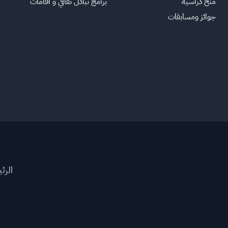
منح دراسية
برامج تبادل ثقافي و اقامات
جوائز ومسابقات
الرئ