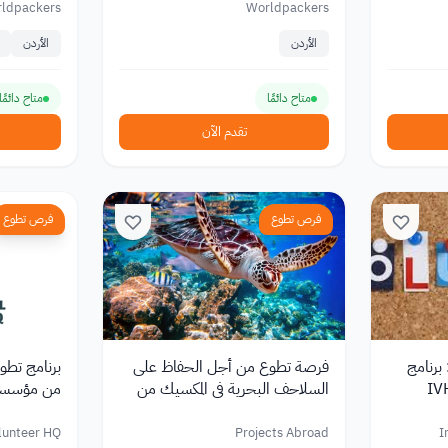
ldpackers
Worldpackers
الأردن
الأردن
متاح دائمًا
متاح دائمًا
تقدم الآن
فرص تطوع
فرص تطوع
برنامج
فرصة تطوع من أجل الحفاظ على
برنامج تطوع
السلاحف البحرية في المكسيك من
مؤسسة Projects Abroad
nteer HQ
olunteer HQ
Projects Abroad
I