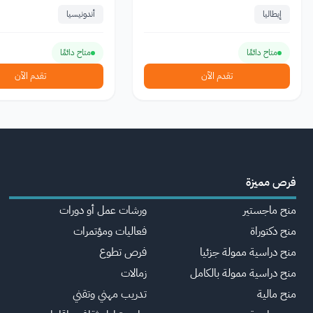
إيطاليا
أندونيسيا
متاح دائمًا
متاح دائمًا
تقدم الآن
تقدم الآن
فرص مميزة
منح ماجستير
ورشات عمل أو دورات
منح دكتوراة
فعاليات ومؤتمرات
منح دراسية ممولة جزئيا
فرص تطوع
منح دراسية ممولة بالكامل
زمالات
منح مالية
تدريب مهني وتقني