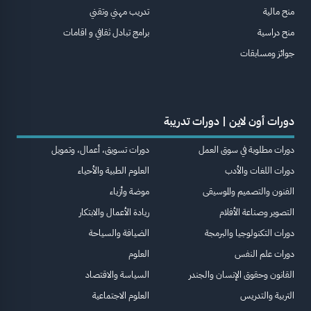
منح مالية
تدريب مهني وتقني
منح دراسية
برامج تبادل ثقافي و اقامات
جوائز ومسابقات
دورات أون لاين | دورات تدريبة
دورات مطلوبة في سوق العمل
دورات تسويق، أعمال، وتمويل
دورات اللغات والأدب
العلوم الطبية والأحياء
الفنون والتصميم والموسيقى
موضة وأزياء
التصوير وصناعة الأفلام
ريادة الأعمال والابتكار
دورات التكنولوجيا والبرمجة
الضيافة والسياحة
دورات علم النفس
العلوم
القانون وحقوق الإنسان والجندر
السياسة والاقتصاد
التربية والتدريس
العلوم الاجتماعية