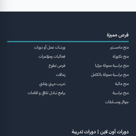
فرص مميزة
منح ماجستير
ورشات عمل أو دورات
منح دكتوراة
فعاليات ومؤتمرات
منح دراسية ممولة جزئيا
فرص تطوع
منح دراسية ممولة بالكامل
زمالات
منح مالية
تدريب مهني وتقني
منح دراسية
برامج تبادل ثقافي و اقامات
جوائز ومسابقات
دورات أون لاين | دورات تدريبة