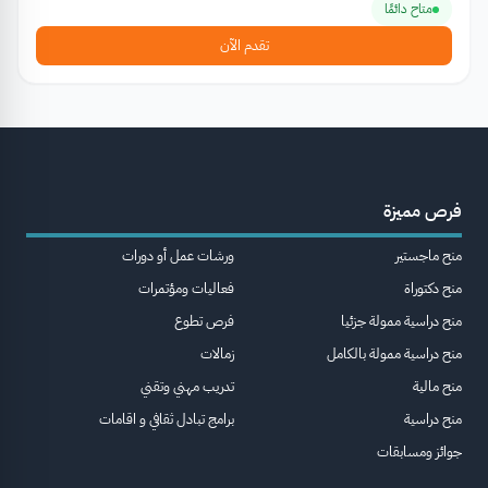
متاح دائمًا
تقدم الآن
فرص مميزة
منح ماجستير
ورشات عمل أو دورات
منح دكتوراة
فعاليات ومؤتمرات
منح دراسية ممولة جزئيا
فرص تطوع
منح دراسية ممولة بالكامل
زمالات
منح مالية
تدريب مهني وتقني
منح دراسية
برامج تبادل ثقافي و اقامات
جوائز ومسابقات