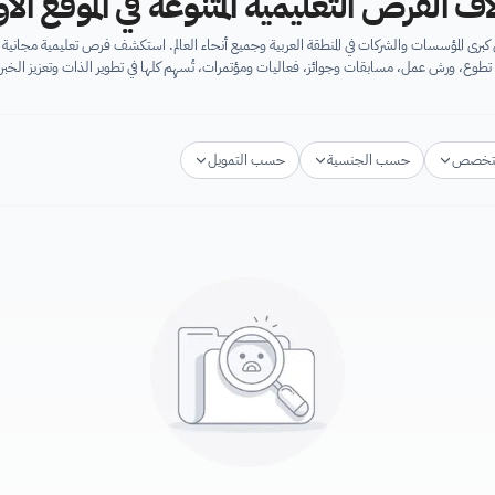
اف الفرص التعليمية المتنوعة في الموقع ال
برى المؤسسات والشركات في المنطقة العربية وجميع أنحاء العالم. استكشف فرص تعليمية مجان
تطوع، ورش عمل، مسابقات وجوائز، فعاليات ومؤتمرات، تُسهِم كلها في تطوير الذات وتعزيز الخبرا
تخصص
حسب الجنسية
حسب التمويل