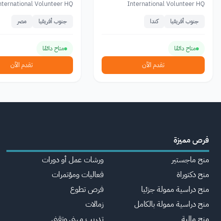
nternational Volunteer HQ
International Volunteer HQ
جنوب أفريقيا
كندا
جنوب أفريقيا
مصر
متاح دائمًا
متاح دائمًا
تقدم الآن
تقدم الآن
فرص مميزة
منح ماجستير
ورشات عمل أو دورات
منح دكتوراة
فعاليات ومؤتمرات
منح دراسية ممولة جزئيا
فرص تطوع
منح دراسية ممولة بالكامل
زمالات
منح مالية
تدريب مهني وتقني