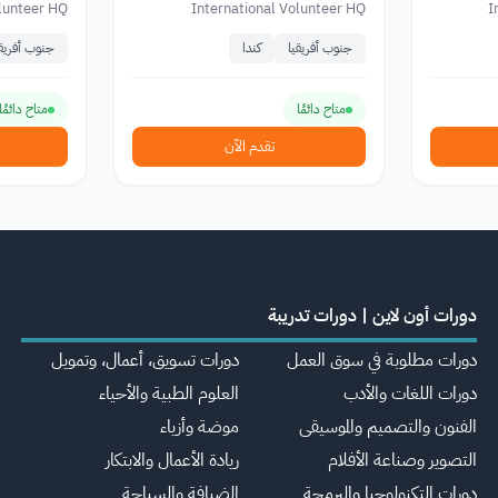
olunteer HQ
International Volunteer HQ
I
جنوب أفريقيا
كندا
جنوب أفريقي
متاح دائمًا
متاح دائمًا
تقدم الآن
دورات أون لاين | دورات تدريبة
دورات مطلوبة في سوق العمل
دورات تسويق، أعمال، وتمويل
دورات اللغات والأدب
العلوم الطبية والأحياء
الفنون والتصميم والموسيقى
موضة وأزياء
التصوير وصناعة الأفلام
ريادة الأعمال والابتكار
دورات التكنولوجيا والبرمجة
الضيافة والسياحة