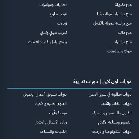
منح دكتوراة
فعاليات ومؤتمرات
منح دراسية ممولة جزئيا
فرص تطوع
منح دراسية ممولة بالكامل
زمالات
منح مالية
تدريب مهني وتقني
منح دراسية
برامج تبادل ثقافي و اقامات
جوائز ومسابقات
دورات أون لاين | دورات تدريبة
دورات مطلوبة في سوق العمل
دورات تسويق، أعمال، وتمويل
دورات اللغات والأدب
العلوم الطبية والأحياء
الفنون والتصميم والموسيقى
موضة وأزياء
التصوير وصناعة الأفلام
ريادة الأعمال والابتكار
دورات التكنولوجيا والبرمجة
الضيافة والسياحة