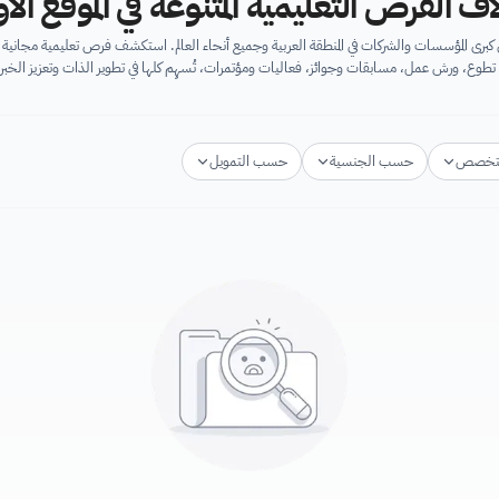
اف الفرص التعليمية المتنوعة في الموقع ال
برى المؤسسات والشركات في المنطقة العربية وجميع أنحاء العالم. استكشف فرص تعليمية مجان
تطوع، ورش عمل، مسابقات وجوائز، فعاليات ومؤتمرات، تُسهِم كلها في تطوير الذات وتعزيز الخبرا
تخصص
حسب الجنسية
حسب التمويل