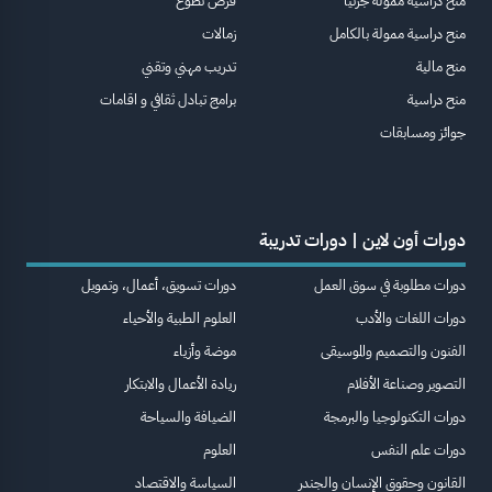
منح دراسية ممولة جزئيا
فرص تطوع
منح دراسية ممولة بالكامل
زمالات
منح مالية
تدريب مهني وتقني
منح دراسية
برامج تبادل ثقافي و اقامات
جوائز ومسابقات
دورات أون لاين | دورات تدريبة
دورات مطلوبة في سوق العمل
دورات تسويق، أعمال، وتمويل
دورات اللغات والأدب
العلوم الطبية والأحياء
الفنون والتصميم والموسيقى
موضة وأزياء
التصوير وصناعة الأفلام
ريادة الأعمال والابتكار
دورات التكنولوجيا والبرمجة
الضيافة والسياحة
دورات علم النفس
العلوم
القانون وحقوق الإنسان والجندر
السياسة والاقتصاد