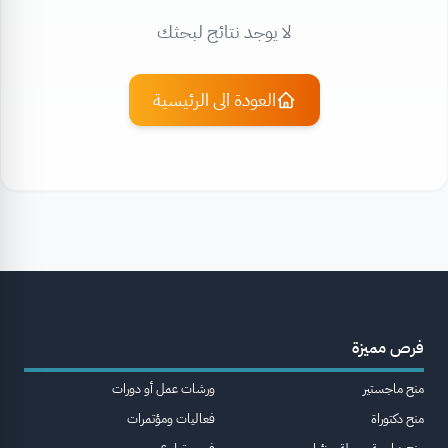
لا يوجد نتائج لبحثك
العودة الى الرئيسية
فرص مميزة
منح ماجستير
ورشات عمل أو دورات
منح دكتوراة
فعاليات ومؤتمرات