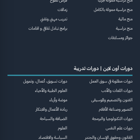
منح دراسية ممولة جزئيا
فرص تطوع
منح دراسية ممولة بالكامل
زمالات
منح مالية
تدريب مهني وتقني
منح دراسية
برامج تبادل ثقافي و اقامات
جوائز ومسابقات
دورات أون لاين | دورات تدريبة
دورات مطلوبة في سوق العمل
دورات تسويق، أعمال، وتمويل
دورات اللغات والأدب
العلوم الطبية والأحياء
الفنون والتصميم والموسيقى
موضة وأزياء
التصوير وصناعة الأفلام
ريادة الأعمال والابتكار
دورات التكنولوجيا والبرمجة
الضيافة والسياحة
دورات علم النفس
العلوم
القانون وحقوق الإنسان والجندر
السياسة والاقتصاد