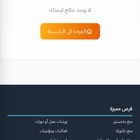
لا يوجد نتائج لبحثك
العودة الى الرئيسية
فرص مميزة
منح ماجستير
ورشات عمل أو دورات
منح دكتوراة
فعاليات ومؤتمرات