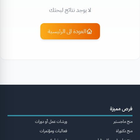
لا يوجد نتائج لبحثك
العودة الى الرئيسية
فرص مميزة
منح ماجستير
ورشات عمل أو دورات
منح دكتوراة
فعاليات ومؤتمرات