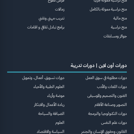
منح دراسية ممولة جزئيا
فرص تطوع
منح دراسية ممولة بالكامل
زمالات
منح مالية
تدريب مهني وتقني
منح دراسية
برامج تبادل ثقافي و اقامات
جوائز ومسابقات
دورات أون لاين | دورات تدريبة
دورات مطلوبة في سوق العمل
دورات تسويق، أعمال، وتمويل
دورات اللغات والأدب
العلوم الطبية والأحياء
الفنون والتصميم والموسيقى
موضة وأزياء
التصوير وصناعة الأفلام
ريادة الأعمال والابتكار
دورات التكنولوجيا والبرمجة
الضيافة والسياحة
دورات علم النفس
العلوم
القانون وحقوق الإنسان والجندر
السياسة والاقتصاد