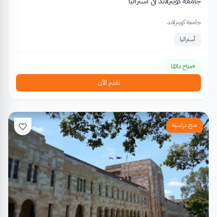
جامعة كوينزلاند في أستراليا
جامعة كوينزلاند
أستراليا
متاح دائمًا
تقدم الآن
منح دراسية