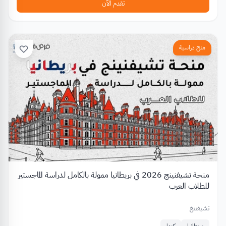
تقدم الآن
منح دراسية
منحة تشيفنينج 2026 في بريطانيا ممولة بالكامل لدراسة الماجستير
للطلاب العرب
تشيفننغ
بريطانيا
كندا