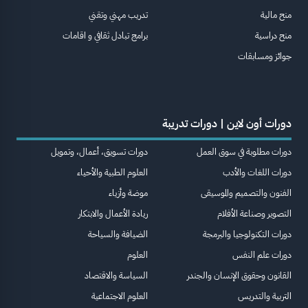
منح مالية
تدريب مهني وتقني
منح دراسية
برامج تبادل ثقافي و اقامات
جوائز ومسابقات
دورات أون لاين | دورات تدريبة
دورات مطلوبة في سوق العمل
دورات تسويق، أعمال، وتمويل
دورات اللغات والأدب
العلوم الطبية والأحياء
الفنون والتصميم والموسيقى
موضة وأزياء
التصوير وصناعة الأفلام
ريادة الأعمال والابتكار
دورات التكنولوجيا والبرمجة
الضيافة والسياحة
دورات علم النفس
العلوم
القانون وحقوق الإنسان والجندر
السياسة والاقتصاد
التربية والتدريس
العلوم الاجتماعية