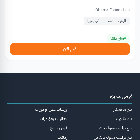
Obama Foundation
الولايات المتحدة
كولومبيا
متاح دائمًا
تقدم الآن
فرص مميزة
منح ماجستير
ورشات عمل أو دورات
منح دكتوراة
فعاليات ومؤتمرات
منح دراسية ممولة جزئيا
فرص تطوع
منح دراسية ممولة بالكامل
زمالات