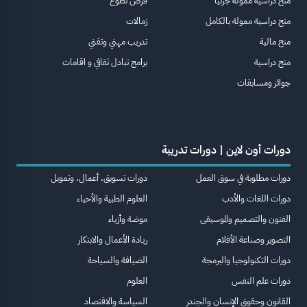
منح دراسية ممولة جزئيا
فرص تطوع
منح دراسية ممولة بالكامل
زمالات
منح مالية
تدريب مهني وتقني
منح دراسية
برامج تبادل ثقافي و اقامات
جوائز ومسابقات
دورات أون لاين | دورات تدريبة
دورات مطلوبة في سوق العمل
دورات تسويق، أعمال، وتمويل
دورات اللغات والأدب
العلوم الطبية والأحياء
الفنون والتصميم والموسيقى
موضة وأزياء
التصوير وصناعة الأفلام
ريادة الأعمال والابتكار
دورات التكنولوجيا والبرمجة
الضيافة والسياحة
دورات علم النفس
العلوم
القانون وحقوق الإنسان والجندر
السياسة والاقتصاد