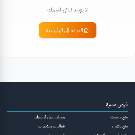
لا يوجد نتائج لبحثك
العودة الى الرئيسية
فرص مميزة
منح ماجستير
ورشات عمل أو دورات
منح دكتوراة
فعاليات ومؤتمرات