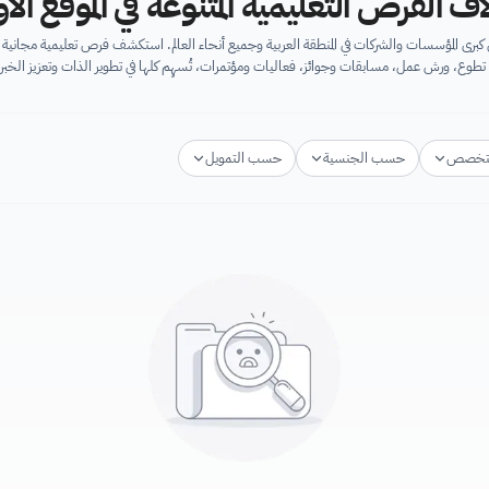
اف الفرص التعليمية المتنوعة في الموقع ال
برى المؤسسات والشركات في المنطقة العربية وجميع أنحاء العالم. استكشف فرص تعليمية مجان
تطوع، ورش عمل، مسابقات وجوائز، فعاليات ومؤتمرات، تُسهِم كلها في تطوير الذات وتعزيز الخبرا
تخصص
حسب الجنسية
حسب التمويل