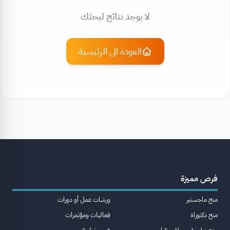
لا يوجد نتائج لبحثك
العودة الى الرئيسية
فرص مميزة
منح ماجستير
ورشات عمل أو دورات
منح دكتوراة
فعاليات ومؤتمرات