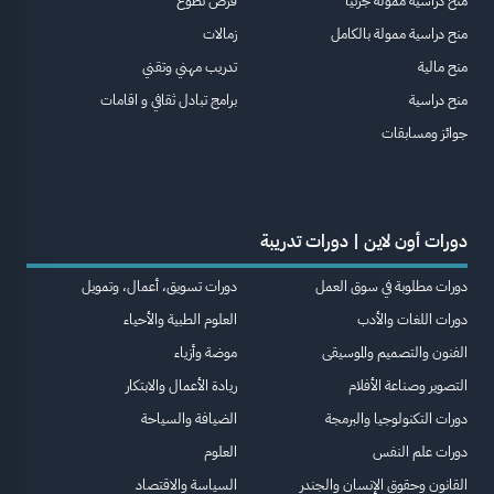
منح دراسية ممولة جزئيا
فرص تطوع
منح دراسية ممولة بالكامل
زمالات
منح مالية
تدريب مهني وتقني
منح دراسية
برامج تبادل ثقافي و اقامات
جوائز ومسابقات
دورات أون لاين | دورات تدريبة
دورات مطلوبة في سوق العمل
دورات تسويق، أعمال، وتمويل
دورات اللغات والأدب
العلوم الطبية والأحياء
الفنون والتصميم والموسيقى
موضة وأزياء
التصوير وصناعة الأفلام
ريادة الأعمال والابتكار
دورات التكنولوجيا والبرمجة
الضيافة والسياحة
دورات علم النفس
العلوم
القانون وحقوق الإنسان والجندر
السياسة والاقتصاد