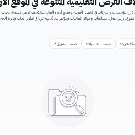
اف الفرص التعليمية المتنوعة في الموقع ال
برى المؤسسات والشركات في المنطقة العربية وجميع أنحاء العالم. استكشف فرص تعليمية مجان
تطوع، ورش عمل، مسابقات وجوائز، فعاليات ومؤتمرات، تُسهِم كلها في تطوير الذات وتعزيز الخبرا
تخصص
حسب الجنسية
حسب التمويل