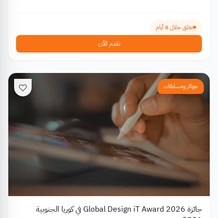
تغلق خلال 8 أيام
تقدم الآن
جوائز ومسابقات
جائزة Global Design iT Award 2026 في كوريا الجنوبية