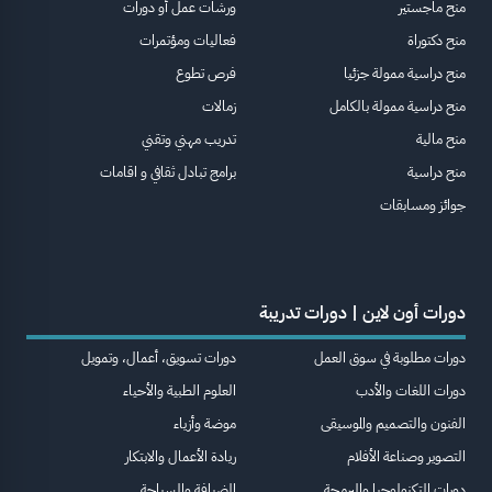
منح ماجستير
ورشات عمل أو دورات
منح دكتوراة
فعاليات ومؤتمرات
منح دراسية ممولة جزئيا
فرص تطوع
منح دراسية ممولة بالكامل
زمالات
منح مالية
تدريب مهني وتقني
منح دراسية
برامج تبادل ثقافي و اقامات
جوائز ومسابقات
دورات أون لاين | دورات تدريبة
دورات مطلوبة في سوق العمل
دورات تسويق، أعمال، وتمويل
دورات اللغات والأدب
العلوم الطبية والأحياء
الفنون والتصميم والموسيقى
موضة وأزياء
التصوير وصناعة الأفلام
ريادة الأعمال والابتكار
دورات التكنولوجيا والبرمجة
الضيافة والسياحة