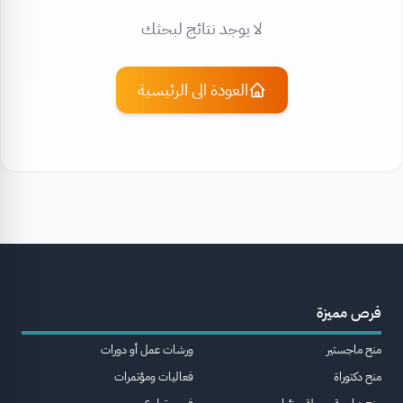
لا يوجد نتائج لبحثك
العودة الى الرئيسية
فرص مميزة
منح ماجستير
ورشات عمل أو دورات
منح دكتوراة
فعاليات ومؤتمرات