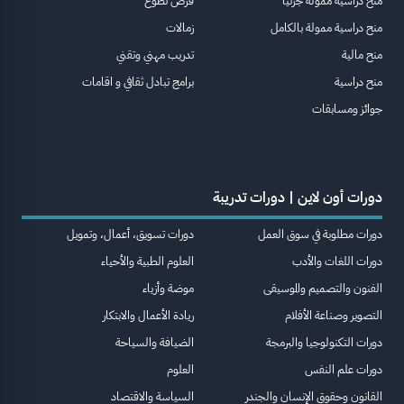
منح دراسية ممولة جزئيا
فرص تطوع
منح دراسية ممولة بالكامل
زمالات
منح مالية
تدريب مهني وتقني
منح دراسية
برامج تبادل ثقافي و اقامات
جوائز ومسابقات
دورات أون لاين | دورات تدريبة
دورات مطلوبة في سوق العمل
دورات تسويق، أعمال، وتمويل
دورات اللغات والأدب
العلوم الطبية والأحياء
الفنون والتصميم والموسيقى
موضة وأزياء
التصوير وصناعة الأفلام
ريادة الأعمال والابتكار
دورات التكنولوجيا والبرمجة
الضيافة والسياحة
دورات علم النفس
العلوم
القانون وحقوق الإنسان والجندر
السياسة والاقتصاد